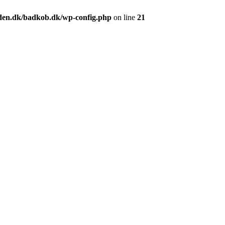
en.dk/badkob.dk/wp-config.php
on line
21