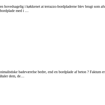
tiden hovedsagelig i køkkenet at terrazzo-bordpladerne blev brugt som a
m bordplade med i …
alistiske badeværelse bedre, end en bordplade af beton ? Faktum er i hv
 tiltaler dem, de…