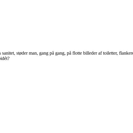
nitet, støder man, gang på gang, på flotte billeder af toiletter, flankere
bidét?