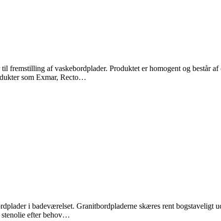
er til fremstilling af vaskebordplader. Produktet er homogent og består a
rodukter som Exmar, Recto…
rdplader i badeværelset. Granitbordpladerne skæres rent bogstaveligt ud 
 stenolie efter behov…