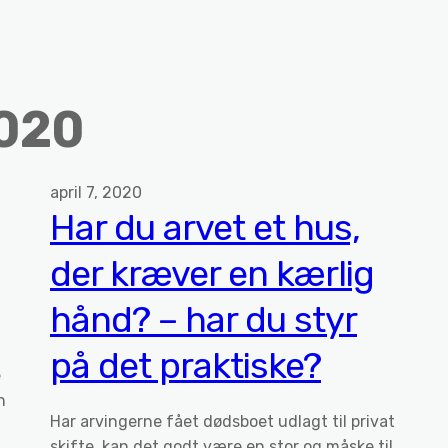
2020
april 7, 2020
Har du arvet et hus,
der kræver en kærlig
hånd? – har du styr
på det praktiske?
e
n
Har arvingerne fået dødsboet udlagt til privat
skifte, kan det godt være en stor og måske til