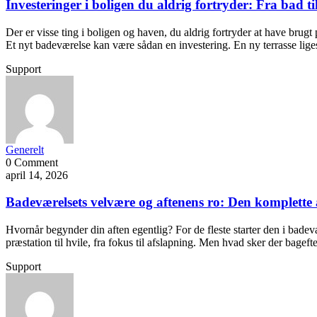
Investeringer i boligen du aldrig fortryder: Fra bad ti
Der er visse ting i boligen og haven, du aldrig fortryder at have brugt
Et nyt badeværelse kan være sådan en investering. En ny terrasse lige
Support
Generelt
0 Comment
april 14, 2026
Badeværelsets velvære og aftenens ro: Den komplette 
Hvornår begynder din aften egentlig? For de fleste starter den i badevæ
præstation til hvile, fra fokus til afslapning. Men hvad sker der bage
Support