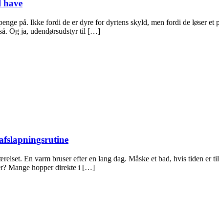
l have
 penge på. Ikke fordi de er dyre for dyrtens skyld, men fordi de løser e
så. Og ja, udendørsudstyr til […]
afslapningsrutine
relset. En varm bruser efter en lang dag. Måske et bad, hvis tiden er til 
fter? Mange hopper direkte i […]