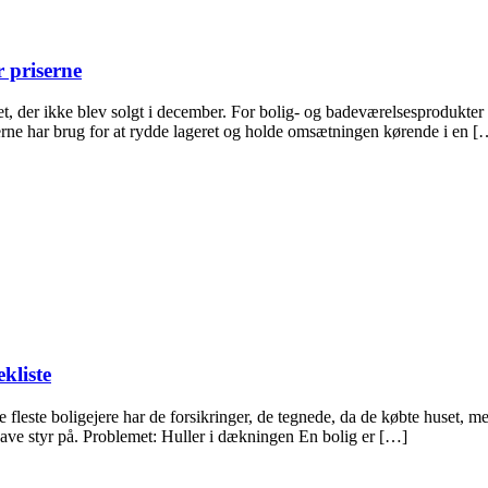
 priserne
t, der ikke blev solgt i december. For bolig- og badeværelsesprodukter b
kerne har brug for at rydde lageret og holde omsætningen kørende i en [
kliste
fleste boligejere har de forsikringer, de tegnede, da de købte huset, men
 have styr på. Problemet: Huller i dækningen En bolig er […]