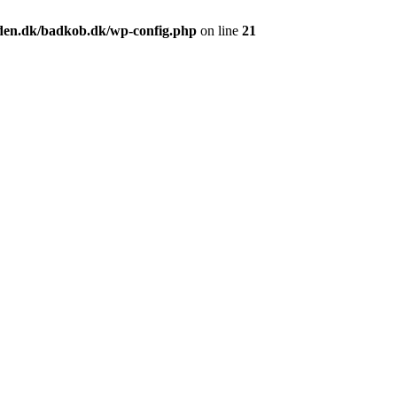
en.dk/badkob.dk/wp-config.php
on line
21