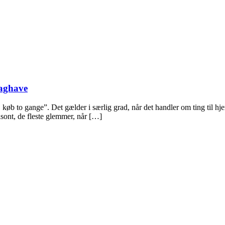
baghave
t, køb to gange”. Det gælder i særlig grad, når det handler om ting til 
isont, de fleste glemmer, når […]