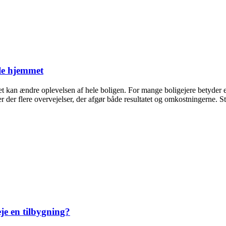
ele hjemmet
det kan ændre oplevelsen af hele boligen. For mange boligejere betyder
er flere overvejelser, der afgør både resultatet og omkostningerne. St
eje en tilbygning?