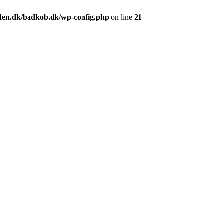
en.dk/badkob.dk/wp-config.php
on line
21