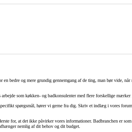
for en bedre og mere grundig gennemgang af de ting, man bør vide, når
bejde som køkken- og badkonsulenter med flere forskellige mærker i al
pecifikt spørgsmål, hører vi gerne fra dig. Skriv et indlæg i vores for
erste for, at det ikke påvirker vores informationer. Badbranchen er som 
t afhænger nemlig af dit behov og dit budget.