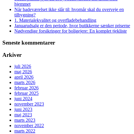
hjemmet
Når badeværelset ikke slår til: hvornår skal du overveje en
tilbygning?
1. Materialekvalitet og overfladebehandling
Januarudsalg er den periode, hvor butikkerne sænker priserne
Nødvendige forsikringer for boligejere: En komplet tjekliste
Seneste kommentarer
Arkiver
juli 2026
maj 2026
april 2026
marts 2026
februar 2026
februar 2025
juni 2024
november 2023
juni 2023
maj 2023
marts 2023
november 2022
marts 2022