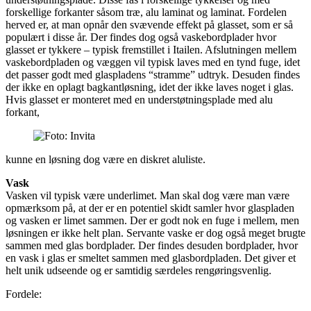
forskellige forkanter såsom træ, alu laminat og laminat. Fordelen
herved er, at man opnår den svævende effekt på glasset, som er så
populært i disse år. Der findes dog også vaskebordplader hvor
glasset er tykkere – typisk fremstillet i Itailen. Afslutningen mellem
vaskebordpladen og væggen vil typisk laves med en tynd fuge, idet
det passer godt med glaspladens “stramme” udtryk. Desuden findes
der ikke en oplagt bagkantløsning, idet der ikke laves noget i glas.
Hvis glasset er monteret med en understøtningsplade med alu
forkant,
kunne en løsning dog være en diskret aluliste.
Vask
Vasken vil typisk være underlimet. Man skal dog være man være
opmærksom på, at der er en potentiel skidt samler hvor glaspladen
og vasken er limet sammen. Der er godt nok en fuge i mellem, men
løsningen er ikke helt plan. Servante vaske er dog også meget brugte
sammen med glas bordplader. Der findes desuden bordplader, hvor
en vask i glas er smeltet sammen med glasbordpladen. Det giver et
helt unik udseende og er samtidig særdeles rengøringsvenlig.
Fordele: