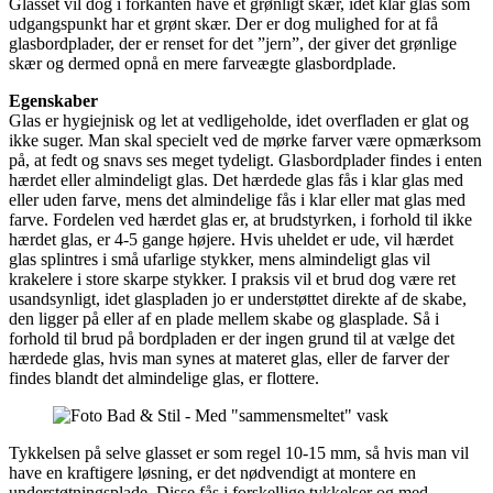
Glasset vil dog i forkanten have et grønligt skær, idet klar glas som
udgangspunkt har et grønt skær. Der er dog mulighed for at få
glasbordplader, der er renset for det ”jern”, der giver det grønlige
skær og dermed opnå en mere farveægte glasbordplade.
Egenskaber
Glas er hygiejnisk og let at vedligeholde, idet overfladen er glat og
ikke suger. Man skal specielt ved de mørke farver være opmærksom
på, at fedt og snavs ses meget tydeligt. Glasbordplader findes i enten
hærdet eller almindeligt glas. Det hærdede glas fås i klar glas med
eller uden farve, mens det almindelige fås i klar eller mat glas med
farve. Fordelen ved hærdet glas er, at brudstyrken, i forhold til ikke
hærdet glas, er 4-5 gange højere. Hvis uheldet er ude, vil hærdet
glas splintres i små ufarlige stykker, mens almindeligt glas vil
krakelere i store skarpe stykker. I praksis vil et brud dog være ret
usandsynligt, idet glaspladen jo er understøttet direkte af de skabe,
den ligger på eller af en plade mellem skabe og glasplade. Så i
forhold til brud på bordpladen er der ingen grund til at vælge det
hærdede glas, hvis man synes at materet glas, eller de farver der
findes blandt det almindelige glas, er flottere.
Tykkelsen på selve glasset er som regel 10-15 mm, så hvis man vil
have en kraftigere løsning, er det nødvendigt at montere en
understøtningsplade. Disse fås i forskellige tykkelser og med