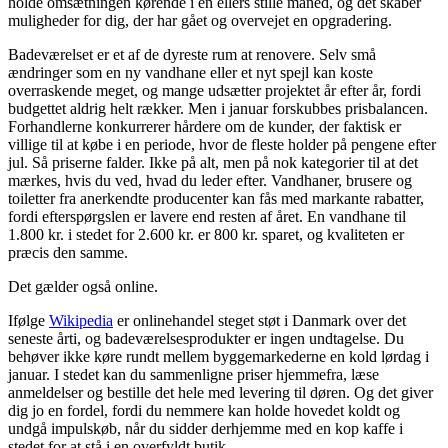
holde omsætningen kørende i en ellers stille måned, og det skaber
muligheder for dig, der har gået og overvejet en opgradering.
Badeværelset er et af de dyreste rum at renovere. Selv små
ændringer som en ny vandhane eller et nyt spejl kan koste
overraskende meget, og mange udsætter projektet år efter år, fordi
budgettet aldrig helt rækker. Men i januar forskubbes prisbalancen.
Forhandlerne konkurrerer hårdere om de kunder, der faktisk er
villige til at købe i en periode, hvor de fleste holder på pengene efter
jul. Så priserne falder. Ikke på alt, men på nok kategorier til at det
mærkes, hvis du ved, hvad du leder efter. Vandhaner, brusere og
toiletter fra anerkendte producenter kan fås med markante rabatter,
fordi efterspørgslen er lavere end resten af året. En vandhane til
1.800 kr. i stedet for 2.600 kr. er 800 kr. sparet, og kvaliteten er
præcis den samme.
Det gælder også online.
Ifølge
Wikipedia
er onlinehandel steget støt i Danmark over det
seneste årti, og badeværelsesprodukter er ingen undtagelse. Du
behøver ikke køre rundt mellem byggemarkederne en kold lørdag i
januar. I stedet kan du sammenligne priser hjemmefra, læse
anmeldelser og bestille det hele med levering til døren. Og det giver
dig jo en fordel, fordi du nemmere kan holde hovedet koldt og
undgå impulskøb, når du sidder derhjemme med en kop kaffe i
stedet for at stå i en overfyldt butik.