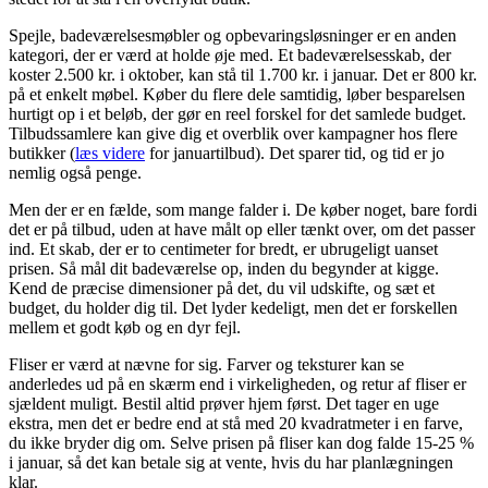
Spejle, badeværelsesmøbler og opbevaringsløsninger er en anden
kategori, der er værd at holde øje med. Et badeværelsesskab, der
koster 2.500 kr. i oktober, kan stå til 1.700 kr. i januar. Det er 800 kr.
på et enkelt møbel. Køber du flere dele samtidig, løber besparelsen
hurtigt op i et beløb, der gør en reel forskel for det samlede budget.
Tilbudssamlere kan give dig et overblik over kampagner hos flere
butikker (
læs videre
for januartilbud). Det sparer tid, og tid er jo
nemlig også penge.
Men der er en fælde, som mange falder i. De køber noget, bare fordi
det er på tilbud, uden at have målt op eller tænkt over, om det passer
ind. Et skab, der er to centimeter for bredt, er ubrugeligt uanset
prisen. Så mål dit badeværelse op, inden du begynder at kigge.
Kend de præcise dimensioner på det, du vil udskifte, og sæt et
budget, du holder dig til. Det lyder kedeligt, men det er forskellen
mellem et godt køb og en dyr fejl.
Fliser er værd at nævne for sig. Farver og teksturer kan se
anderledes ud på en skærm end i virkeligheden, og retur af fliser er
sjældent muligt. Bestil altid prøver hjem først. Det tager en uge
ekstra, men det er bedre end at stå med 20 kvadratmeter i en farve,
du ikke bryder dig om. Selve prisen på fliser kan dog falde 15-25 %
i januar, så det kan betale sig at vente, hvis du har planlægningen
klar.